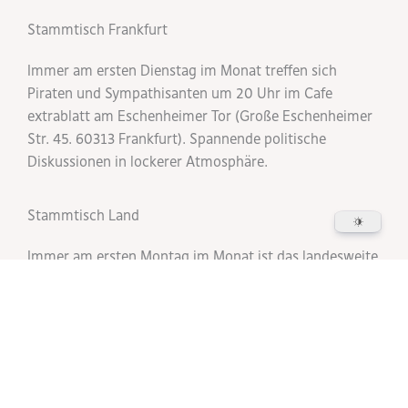
Stammtisch Frankfurt
Immer am ersten Dienstag im Monat treffen sich
Piraten und Sympathisanten um 20 Uhr im Cafe
extrablatt am Eschenheimer Tor (Große Eschenheimer
Str. 45. 60313 Frankfurt). Spannende politische
Diskussionen in lockerer Atmosphäre.
Stammtisch Land
Immer am ersten Montag im Monat ist das landesweite
Piraten-Treffen online, in unserem jitsi. Meist ein
lockerer Austausch über politische Aktionen, Aktuelles,
Neuigkeiten aus dem Bundesverband oder auch
privates oder banales
.
Fraktionssitzung