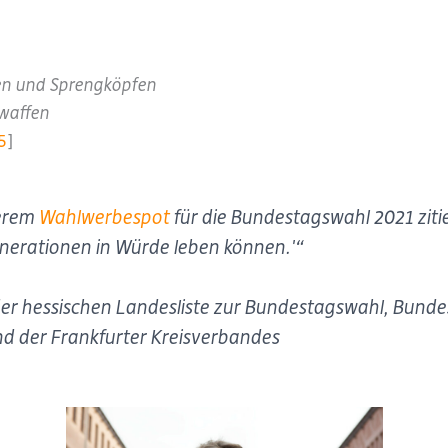
en und Sprengköpfen
rwaffen
5
]
serem
Wahlwerbespot
für die Bundestagswahl 2021 zitier
e Generationen in Würde leben können.'“
der hessischen Landesliste zur Bundestagswahl, Bundes
nd der Frankfurter Kreisverbandes