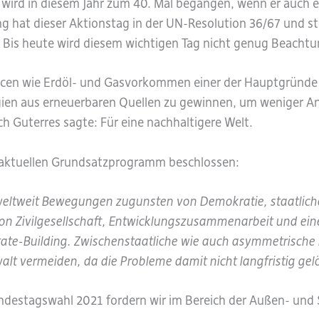
g wird in diesem Jahr zum 40. Mal begangen, wenn er auch
ng hat dieser Aktionstag in der UN-Resolution 36/67 und st
. Bis heute wird diesem wichtigen Tag nicht genug Beacht
cen wie Erdöl- und Gasvorkommen einer der Hauptgründe für
rgien aus erneuerbaren Quellen zu gewinnen, um weniger An
 Guterres sagte: Für eine nachhaltigere Welt.
m aktuellen Grundsatzprogramm beschlossen:
 weltweit Bewegungen zugunsten von Demokratie, staatlich
von Zivilgesellschaft, Entwicklungszusammenarbeit und ein
ate-Building. Zwischenstaatliche wie auch asymmetrische Ko
walt vermeiden, da die Probleme damit nicht langfristig ge
estagswahl 2021 fordern wir im Bereich der Außen- und Si