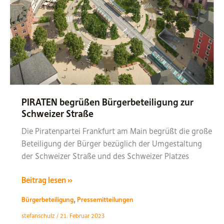
PIRATEN begrüßen Bürgerbeteiligung zur
Schweizer Straße
Die Piratenpartei Frankfurt am Main begrüßt die große
Beteiligung der Bürger bezüglich der Umgestaltung
der Schweizer Straße und des Schweizer Platzes
PIRATEN
Beitrag lesen »
begrüßen
,
Bürgerbeteiligung
Pressemitteilungen
Bürgerbeteiligung
stefanschulz
/
21. Februar 2023
zur