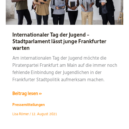
als
nur
eine
schöne
Skyline
Internationaler Tag der Jugend –
Stadtparlament lässt junge Frankfurter
warten
Am internationalen Tag der Jugend möchte die
Piratenpartei Frankfurt am Main auf die immer noch
fehlende Einbindung der Jugendlichen in der
Frankfurter Stadtpolitik aufmerksam machen.
Internationaler
Beitrag lesen »
Tag
Pressemitteilungen
der
Lisa Römer
/
12. August 2021
Jugend
–