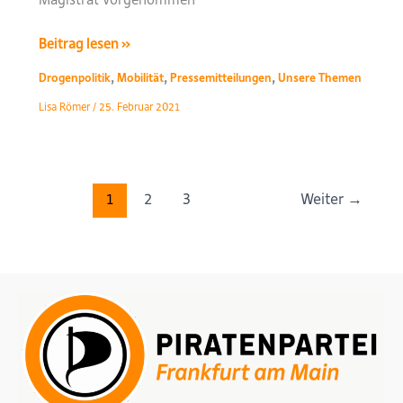
Das
Beitrag lesen »
Konzept
,
,
,
Drogenpolitik
Mobilität
Pressemitteilungen
Unsere Themen
„BAHNHOFSVIERTEL
Lisa Römer
/
25. Februar 2021
–
Tor
zur
Stadt“
1
2
3
Weiter
→
–
Eine
Vision
nimmt
Formen
an