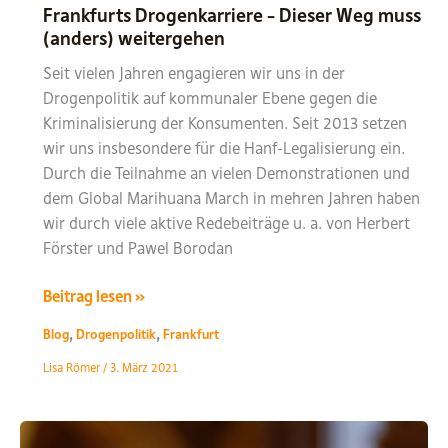
Frankfurts Drogenkarriere – Dieser Weg muss
(anders) weitergehen
Seit vielen Jahren engagieren wir uns in der
Drogenpolitik auf kommunaler Ebene gegen die
Kriminalisierung der Konsumenten. Seit 2013 setzen
wir uns insbesondere für die Hanf-Legalisierung ein.
Durch die Teilnahme an vielen Demonstrationen und
dem Global Marihuana March in mehren Jahren haben
wir durch viele aktive Redebeiträge u. a. von Herbert
Förster und Pawel Borodan
Frankfurts
Beitrag lesen »
Drogenkarriere
,
,
Blog
Drogenpolitik
Frankfurt
–
Lisa Römer
/
3. März 2021
Dieser
Weg
muss
(anders)