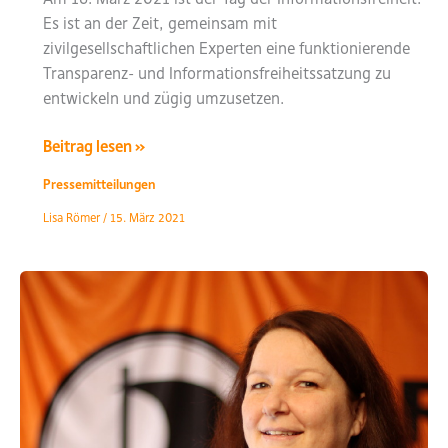
Es ist an der Zeit, gemeinsam mit
zivilgesellschaftlichen Experten eine funktionierende
Transparenz- und Informationsfreiheitssatzung zu
entwickeln und zügig umzusetzen.
16.03.2021
Beitrag lesen »
–
Pressemitteilungen
Tag
Lisa Römer
/
15. März 2021
der
Informationsfreiheit
–
Frankfurter
PIRATEN
fordern
dauerhafte
Transparenz-
und
Informationsfreiheitssatzung