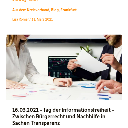
sagen
,
,
Aus dem Kreisverband
Blog
Frankfurt
danke
Lisa Römer
/
21. März 2021
und
bleiben
für
Dich
in
der
Frankfurter
Kommunalpolitik!
16.03.2021 – Tag der Informationsfreiheit –
Zwischen Bürgerrecht und Nachhilfe in
Sachen Transparenz