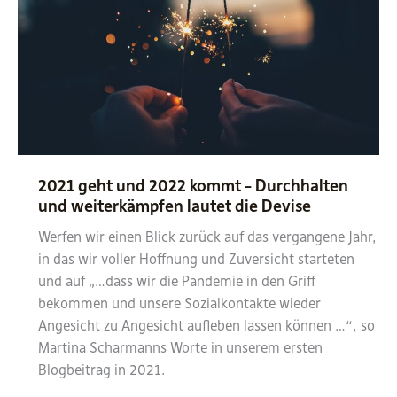
2021 geht und 2022 kommt – Durchhalten
und weiterkämpfen lautet die Devise
Werfen wir einen Blick zurück auf das vergangene Jahr,
in das wir voller Hoffnung und Zuversicht starteten
und auf „…dass wir die Pandemie in den Griff
bekommen und unsere Sozialkontakte wieder
Angesicht zu Angesicht aufleben lassen können …“, so
Martina Scharmanns Worte in unserem ersten
Blogbeitrag in 2021.