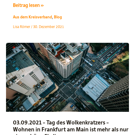
2021
Beitrag lesen »
geht
,
Aus dem Kreisverband
Blog
und
Lisa Römer
/
30. Dezember 2021
2022
kommt
–
Durchhalten
und
weiterkämpfen
lautet
die
Devise
03.09.2021 – Tag des Wolkenkratzers –
Wohnen in Frankfurt am Main ist mehr als nur