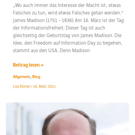
„Wo auch immer das Interesse der Macht ist, etwas
Falsches zu tun, wird etwas Falsches getan werden.“
James Madison (1751 – 1836) Am 16. März ist der Tag
der Informationsfreiheit. Dieser Tag ist auch
gleichzeitig der Geburtstag von James Madison. Die
Idee, den Freedom auf Information Day zu begehen,
stammt aus den USA. Denn Madison
16.03.2021
Beitrag lesen »
–
,
Allgemein
Blog
Tag
Lisa Römer
/
16. März 2021
der
Informationsfreiheit
–
Zwischen
Bürgerrecht
und
Nachhilfe