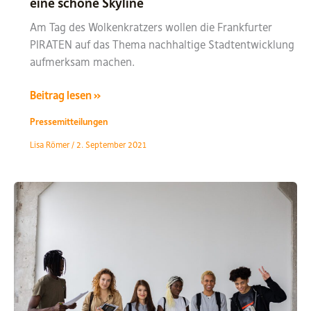
eine schöne Skyline
Am Tag des Wolkenkratzers wollen die Frankfurter
PIRATEN auf das Thema nachhaltige Stadtentwicklung
aufmerksam machen.
03.09.2021
Beitrag lesen »
–
Pressemitteilungen
Tag
Lisa Römer
/
2. September 2021
des
Wolkenkratzers
–
Wohnen
in
Frankfurt
am
Main
ist
mehr