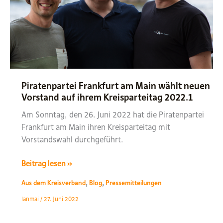
Piratenpartei Frankfurt am Main wählt neuen
Vorstand auf ihrem Kreisparteitag 2022.1
Am Sonntag, den 26. Juni 2022 hat die Piratenpartei
Frankfurt am Main ihren Kreisparteitag mit
Vorstandswahl durchgeführt.
Piratenpartei
Beitrag lesen »
Frankfurt
,
,
Aus dem Kreisverband
Blog
Pressemitteilungen
am
lanmai
/
27. Juni 2022
Main
wählt