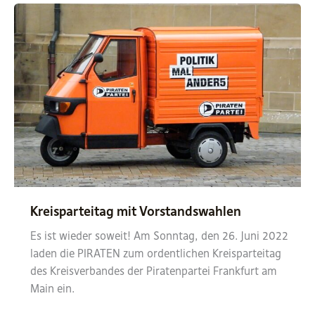
neuen
Vorstand
auf
ihrem
Kreisparteitag
2022.1
Kreisparteitag mit Vorstandswahlen
Es ist wieder soweit! Am Sonntag, den 26. Juni 2022
laden die PIRATEN zum ordentlichen Kreisparteitag
des Kreisverbandes der Piratenpartei Frankfurt am
Main ein.