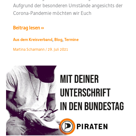
Aufgrund der besonderen Umstände angesichts der
PIRATEN
Corona-Pandemie möchten wir Euch
01.08.2021
Beitrag lesen »
Kreisparteitag
,
,
Aus dem Kreisverband
Blog
Termine
der
Martina Scharmann
/
29. Juli 2021
Piraten
Frankfurt