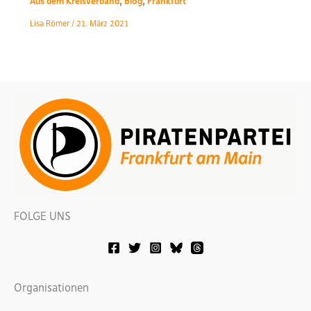
,
,
Aus dem Kreisverband
Blog
Frankfurt
danke
Lisa Römer
/
21. März 2021
und
bleiben
für
Dich
in
der
Frankfurter
Kommunalpolitik!
FOLGE UNS
Organisationen