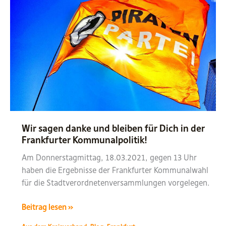
Wir sagen danke und bleiben für Dich in der
Frankfurter Kommunalpolitik!
Am Donnerstagmittag, 18.03.2021, gegen 13 Uhr
haben die Ergebnisse der Frankfurter Kommunalwahl
für die Stadtverordnetenversammlungen vorgelegen.
Wir
Beitrag lesen »
sagen