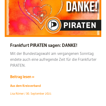
weiterkämpfen
lautet
die
Devise
Frankfurt PIRATEN sagen: DANKE!
Mit der Bundestagswahl am vergangenen Sonntag
endete auch eine aufregende Zeit für die Frankfurter
PIRATEN.
Frankfurt
Beitrag lesen »
PIRATEN
Aus dem Kreisverband
sagen:
Lisa Römer
/
30. September 2021
DANKE!