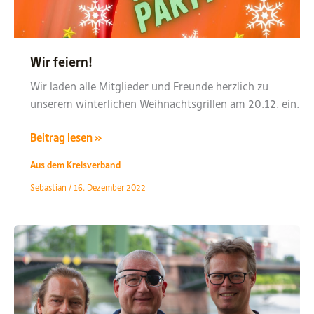
Wir feiern!
Wir laden alle Mitglieder und Freunde herzlich zu
unserem winterlichen Weihnachtsgrillen am 20.12. ein.
Wir
Beitrag lesen »
feiern!
Aus dem Kreisverband
Sebastian
/
16. Dezember 2022