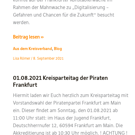
Rahmen der Mahnwache zu „Digitalisierung –
Gefahren und Chancen für die Zukunft“ besucht
werden.
Nächster
Beitrag lesen »
Halt:
,
Aus dem Kreisverband
Blog
Frankfurt
Lisa Römer
/
8. September 2021
am
Main
–
01.08.2021 Kreisparteitag der Piraten
Das
Frankfurt
Gläserne
Hiermit laden wir Euch herzlich zum Kreisparteitag mit
Mobil
Vorstandswahl der Piratenpartei Frankfurt am Main
zu
ein. Dieser findet am Sonntag, den 01.08.2021 ab
Besuch
11:00 Uhr statt: im Haus der Jugend Frankfurt,
bei
Deutschherrnufer 12, 60594 Frankfurt am Main. Die
den
Akkreditierung ist ab 10:30 Uhr möglich. ! ACHTUNG !
Frankfurter