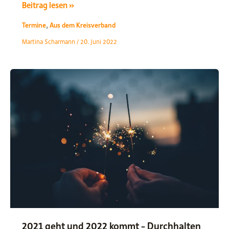
Kreisparteitag
Beitrag lesen »
mit
,
Termine
Aus dem Kreisverband
Vorstandswahlen
Martina Scharmann
/
20. Juni 2022
2021 geht und 2022 kommt – Durchhalten