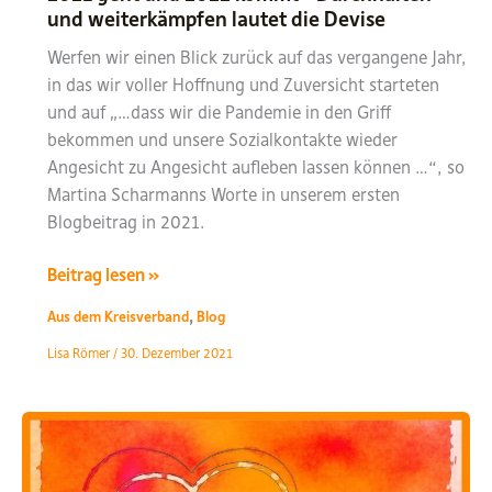
und weiterkämpfen lautet die Devise
Werfen wir einen Blick zurück auf das vergangene Jahr,
in das wir voller Hoffnung und Zuversicht starteten
und auf „…dass wir die Pandemie in den Griff
bekommen und unsere Sozialkontakte wieder
Angesicht zu Angesicht aufleben lassen können …“, so
Martina Scharmanns Worte in unserem ersten
Blogbeitrag in 2021.
2021
Beitrag lesen »
geht
,
Aus dem Kreisverband
Blog
und
Lisa Römer
/
30. Dezember 2021
2022
kommt
–
Durchhalten
und